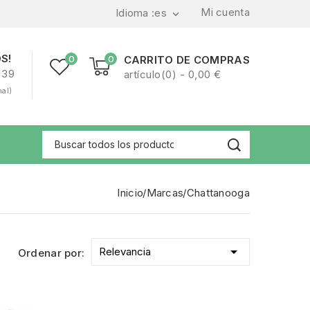
Mi cuenta
Idioma :
es

S!
0
0
CARRITO DE COMPRAS
239
artículo(0) - 0,00 €
nal)
Inicio
Marcas
Chattanooga

Relevancia
Ordenar por: