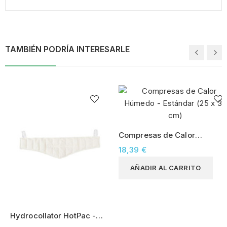
TAMBIÉN PODRÍA INTERESARLE
Compresas de Calor
Húmedo - Estándar (25 x
18,39 €
30 cm)
AÑADIR AL CARRITO
Hydrocollator HotPac -
Cervical (23 x 60 cm)