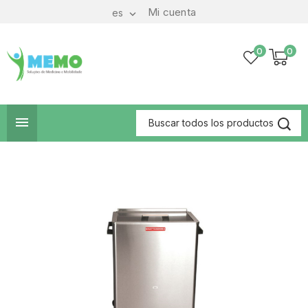
Mi cuenta
es

0
0
