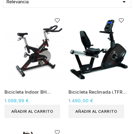

Relevancia
Bicicleta Indoor BH
Bicicleta Reclinada i.TFR
STRATOS (semiprofesional)
MED (semiprofesional)
1.098,99 €
1.490,00 €
AÑADIR AL CARRITO
AÑADIR AL CARRITO