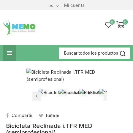
Mi cuenta
es

0
0

Compartir
Tuitear
Bicicleta Reclinada i.TFR MED
(semiprofesional)