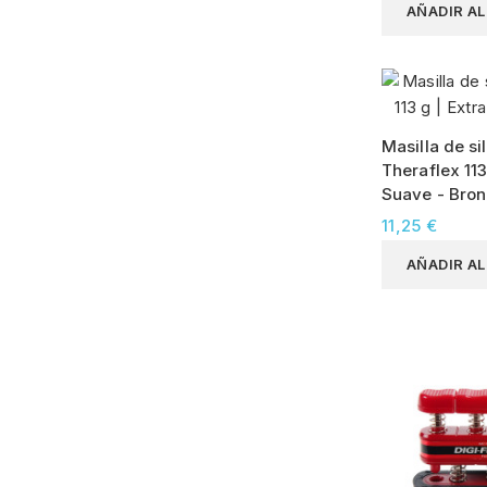
AÑADIR A
Masilla de si
Theraflex 113
Suave - Bro
11,25 €
AÑADIR A