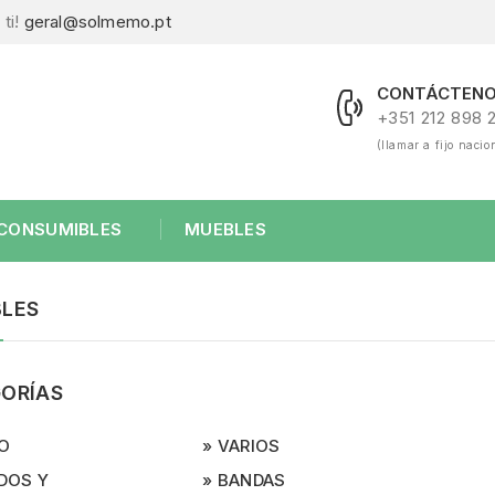
ti!
geral@solmemo.pt
CONTÁCTENO
+351 212 898 
(llamar a fijo nacio
CONSUMIBLES
MUEBLES
LES
ORÍAS
IO
VARIOS
DOS Y
BANDAS