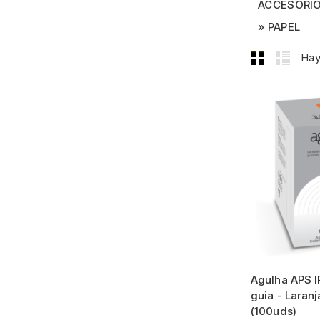
ACCESORI
PAPEL
Hay
Agulha APS I
guia - Laran
(100uds)