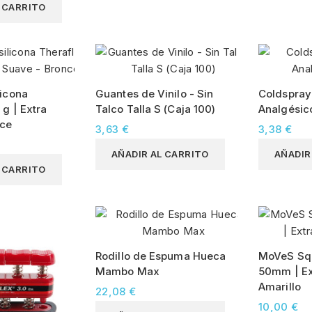
L CARRITO
licona
Guantes de Vinilo - Sin
Coldspray 
 g | Extra
Talco Talla S (Caja 100)
Analgésic
nce
3,63 €
3,38 €
AÑADIR AL CARRITO
AÑADIR
L CARRITO
Rodillo de Espuma Hueca
MoVeS Squ
Mambo Max
50mm | Ext
Amarillo
22,08 €
10,00 €