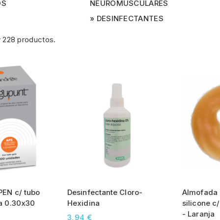
OS
NEUROMUSCULARES
DESINFECTANTES
 228 productos.
PEN c/ tubo
Desinfectante Cloro-
Almofada 
ja 0.30x30
Hexidina
silicone c/
- Laranja
3,94 €