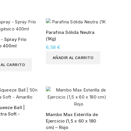
Parafina Sólida Neutra
(1Kg)
- Spray Frío
o 400ml
6,58 €
AÑADIR AL CARRITO
 AL CARRITO
eeze Ball |
ra Soft -
Mambo Max Esterilla de
Ejercicio (1,5 x 60 x 180
cm) – Rojo