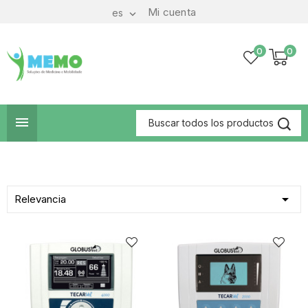
Mi cuenta
es

0
0


Relevancia