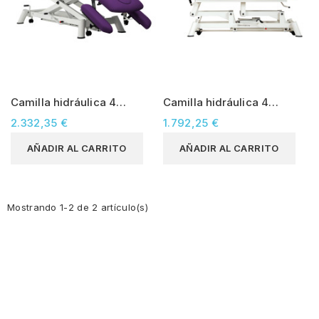
Camilla hidráulica 4
Camilla hidráulica 4
secciones Mobercas (CH-
secciones Mobercas (CH-
2.332,35 €
1.792,25 €
0140-AR)
2140-AR)
AÑADIR AL CARRITO
AÑADIR AL CARRITO
Mostrando 1-2 de 2 artículo(s)