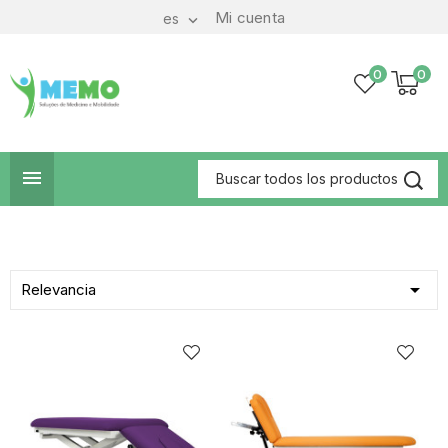
Mi cuenta
es

0
0


Relevancia