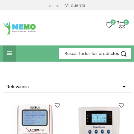
Mi cuenta
es

0
0


Relevancia