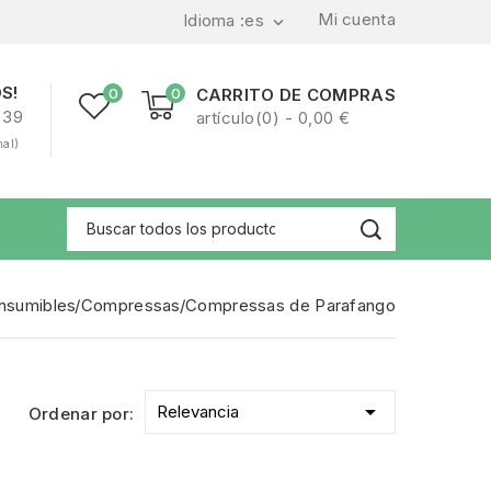
Mi cuenta
Idioma :
es

S!
0
0
CARRITO DE COMPRAS
239
artículo(0) - 0,00 €
nal)
nsumibles
Compressas
Compressas de Parafango

Relevancia
Ordenar por: