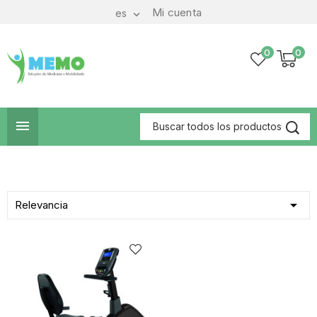
Mi cuenta
es

0
0


Relevancia