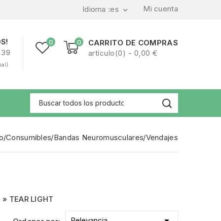
Mi cuenta
Idioma :
es

S!
0
0
CARRITO DE COMPRAS
239
artículo(0) - 0,00 €
nal)
io
Consumibles
Bandas Neuromusculares
Vendajes
TEAR LIGHT

Relevancia