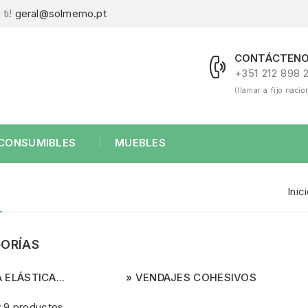
ti!
geral@solmemo.pt
CONTÁCTENO
+351 212 898 
(llamar a fijo nacio
CONSUMIBLES
MUEBLES
S
Inic
ORÍAS
 ELÁSTICA...
VENDAJES COHESIVOS
 9 productos.