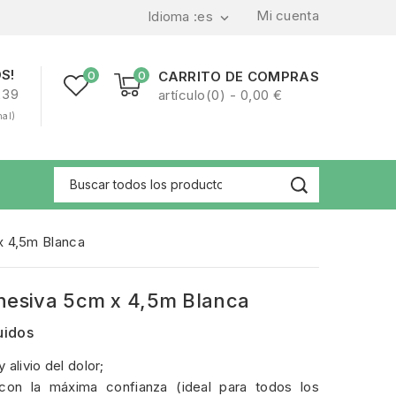
Mi cuenta
Idioma :
es

S!
0
0
CARRITO DE COMPRAS
239
artículo(0) - 0,00 €
nal)
x 4,5m Blanca
hesiva 5cm x 4,5m Blanca
uidos
alivio del dolor;
con la máxima confianza (ideal para todos los