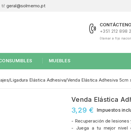
ti!
geral@solmemo.pt
CONTÁCTENO
+351 212 898 
(llamar a fijo nacio
CONSUMIBLES
MUEBLES
ajes
Ligadura Elástica Adhesiva
Venda Elástica Adhesiva 5cm 
Venda Elástica Ad
3,29 €
Impuestos incl
- Recuperación de lesiones y 
- Juega a tu mejor nivel 