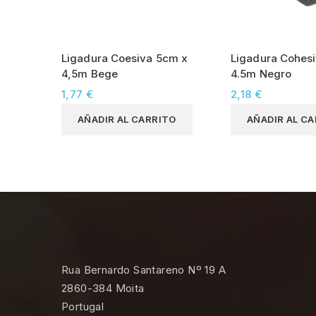
Ligadura Coesiva 5cm x
Ligadura Cohesi
4,5m Bege
4.5m Negro
1,77 €
2,18 €
AÑADIR AL CARRITO
AÑADIR AL C
Rua Bernardo Santareno Nº 19 A
2860-384 Moita
Portugal