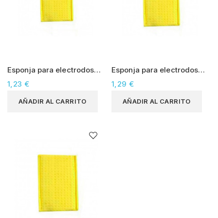
Esponja para electrodos
Esponja para electrodos
50x50mm
60x85mm
1,23 €
1,29 €
AÑADIR AL CARRITO
AÑADIR AL CARRITO