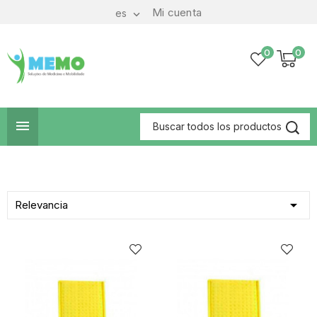
Mi cuenta
es

0
0


Relevancia