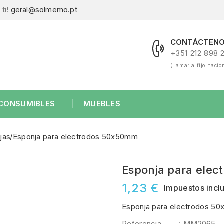
ti!
geral@solmemo.pt
CONTÁCTENO
+351 212 898 
(llamar a fijo nacio
CONSUMIBLES
MUEBLES
jas
Esponja para electrodos 50x50mm
Esponja para ele
1,23 €
Impuestos incl
Esponja para electrodos 50
Referencia
: MM2065