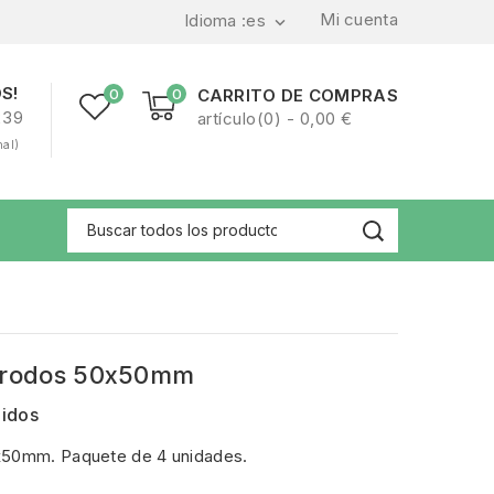
Mi cuenta
Idioma :
es

S!
0
0
CARRITO DE COMPRAS
239
artículo(0) - 0,00 €
nal)
ctrodos 50x50mm
uidos
x50mm. Paquete de 4 unidades.