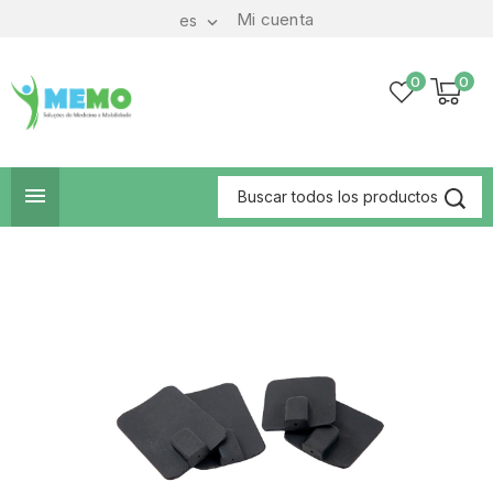
Mi cuenta
es

0
0
