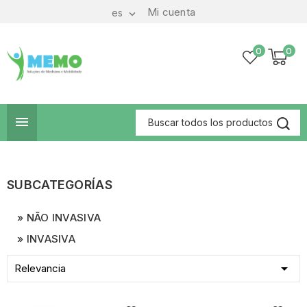
Mi cuenta
es

0
0

SUBCATEGORÍAS
NÃO INVASIVA
INVASIVA

Relevancia