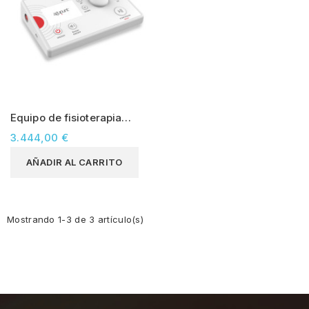
Equipo de fisioterapia
invasiva Agupunt APS-e4
3.444,00 €
AÑADIR AL CARRITO
Mostrando 1-3 de 3 artículo(s)