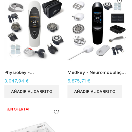
Physiokey -
Medkey - Neuromodulação
Neuromodulação não
não Invasiva
3.047,94 €
5.875,71 €
Invasiva
AÑADIR AL CARRITO
AÑADIR AL CARRITO
¡EN OFERTA!