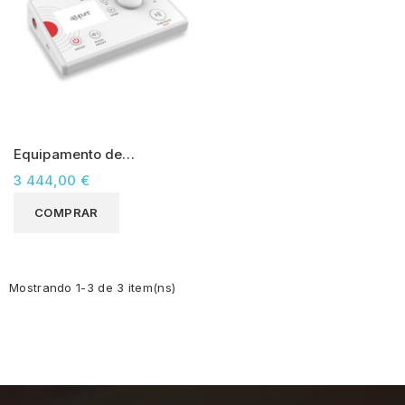
Equipamento de
fisioterapia invasiva
3 444,00 €
Agupunt APS-e4
COMPRAR
Mostrando 1-3 de 3 item(ns)