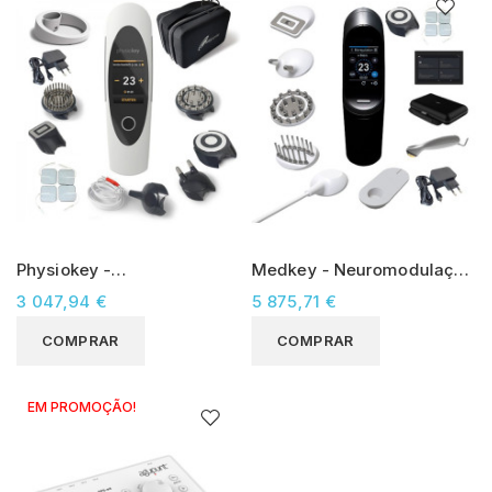
Physiokey -
Medkey - Neuromodulação
Neuromodulação não
não Invasiva
3 047,94 €
5 875,71 €
Invasiva
COMPRAR
COMPRAR
EM PROMOÇÃO!