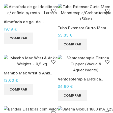
Almofada de gel de
silicone c/ orifício p/ rosto
Tubo Extensor Curto 13cm –
19,19 €
- Laranja
Mesoterapia/Carboxiterapia
55,35 €
COMPRAR
(50un)
COMPRAR
Mambo Max Wrist & Ankle
Weights - 0,5 kg
Ventosoterapia Elétrica
12,00 €
Cupper (Vácuo &
34,90 €
COMPRAR
Aquecimento)
COMPRAR