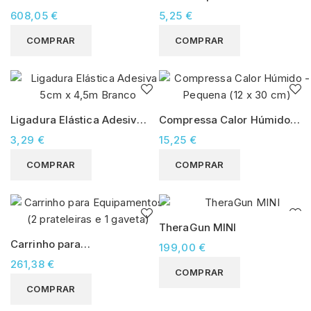
E-1 (4 compressas)
5cm x 5m Bege
608,05 €
5,25 €
COMPRAR
COMPRAR
Ligadura Elástica Adesiva
Compressa Calor Húmido -
5cm x 4,5m Branco
Pequena (12 x 30 cm)
3,29 €
15,25 €
COMPRAR
COMPRAR
TheraGun MINI
Carrinho para
199,00 €
Equipamentos (2
261,38 €
COMPRAR
prateleiras e 1 gaveta)
COMPRAR