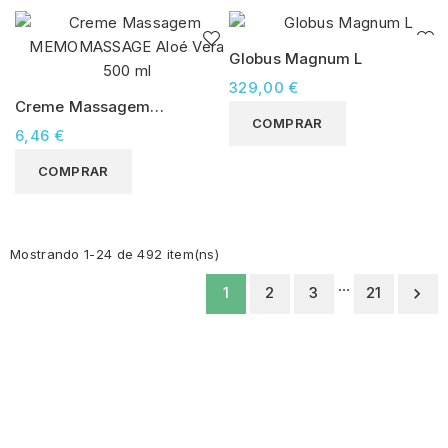
Globus Magnum L
329,00 €
Creme Massagem
COMPRAR
MEMOMASSAGE Aloé Vera
6,46 €
500 ml
COMPRAR
Mostrando 1-24 de 492 item(ns)
…
1
2
3
21

MEMO, Soluções de Medicina e Mobilidade Lda