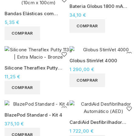
Bateria Globus 1800 mA
7,2V
Bandas Elásticas com
34,10 €
Velcro (10cm x 100cm)
5,35 €
COMPRAR
COMPRAR
Globus StimVet 4000
Silicone Theraflex Putty
1 290,00 €
113g | Extra Macio - Bronze
11,25 €
COMPRAR
COMPRAR
BlazePod Standard - Kit 4
CardiAid Desfibrilhador
375,10 €
Automático (AED)
1 722,00 €
COMPRAR