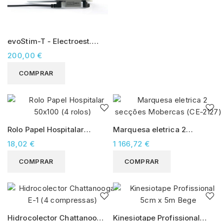
evoStim-T - Electroest.
Antálgica (TENS) e Neuro-
200,00 €
muscular (NMS)
COMPRAR
Rolo Papel Hospitalar
Marquesa eletrica 2
50x100 (4 rolos)
secções Mobercas (CE-
18,02 €
1 166,72 €
2127)
COMPRAR
COMPRAR
Hidrocolector Chattanooga
Kinesiotape Profissional