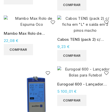
COMPRAR
Mambo Max Rolo de
Espuma Oco
Cabos TENS (pack 2) c/
22,08 €
ficha em "L" e saída em 2
9,23 €
COMPRAR
pinos macho
COMPRAR
Eurogoal 600 - Lançador
Bolas para Futebol
5 100,01 €
COMPRAR