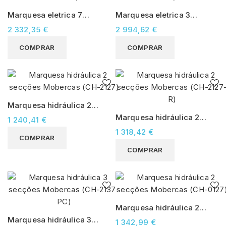
Marquesa eletrica 7
Marquesa eletrica 3
secções Mobercas (CE-
secções Mobercas (CE-
2 332,35 €
2 994,62 €
2150-ABRPC)
0135-R)
COMPRAR
COMPRAR
Marquesa hidráulica 2
secções Mobercas (CH-
Marquesa hidráulica 2
1 240,41 €
2127)
secções Mobercas (CH-
1 318,42 €
COMPRAR
2127-R)
COMPRAR
Marquesa hidráulica 2
secções Mobercas (CH-
Marquesa hidráulica 3
1 342,99 €