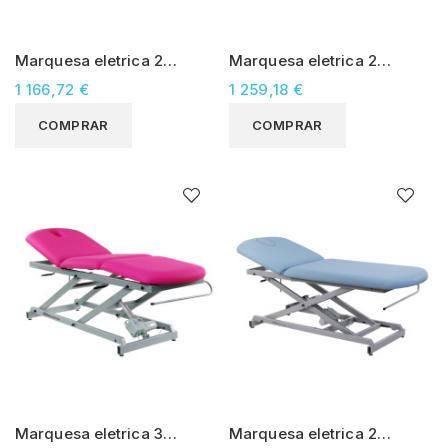
Marquesa eletrica 2
Marquesa eletrica 2
secções Mobercas (CE-
secções Mobercas (CE-
1 166,72 €
1 259,18 €
2127)
2127-R)
COMPRAR
COMPRAR
Marquesa eletrica 3
Marquesa eletrica 2