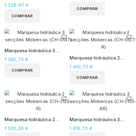
0127)
secções Mobercas (CH-
1 329,97 €
COMPRAR
2137-PC)
COMPRAR
Marquesa hidráulica 3
secções Mobercas (CH-
Marquesa hidráulica 2
1 383,79 €
0137)
secções Mobercas (CH-
1 410,72 €
COMPRAR
0127-R)
COMPRAR
Marquesa hidráulica 2
Marquesa hidráulica 3
secções Mobercas (CH-
secções Mobercas (CH-
1 522,20 €
1 616,70 €
2120-R)
2135-AR)