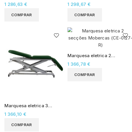
secções Mobercas (CE-
secções Mobercas (CE-
1 286,63 €
1 298,67 €
2137-PC)
0127)
COMPRAR
COMPRAR
Marquesa eletrica 2
secções Mobercas (CE-
1 366,78 €
0127-R)
COMPRAR
Marquesa eletrica 3
secções Mobercas (CE-
1 366,10 €
0137)
COMPRAR