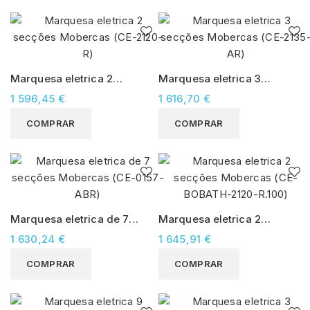
Marquesa eletrica 2
Marquesa eletrica 3
secções Mobercas (CE-
secções Mobercas (CE-
1 596,45 €
1 616,70 €
2120-R)
2135-AR)
COMPRAR
COMPRAR
Marquesa eletrica de 7
Marquesa eletrica 2
secções Mobercas (CE-
secções Mobercas (CE-
1 630,24 €
1 645,91 €
0157-ABR)
BOBATH-2120-R.100)
COMPRAR
COMPRAR