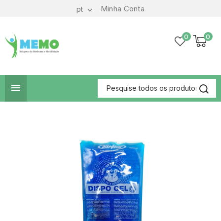
Minha Conta
pt

0
0
