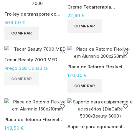
Creme Tecarterapia
MEMOTECAR 1000 ml
Trolley de transporte com
22,69 €
rodas para Globus Diacare
599,00 €
COMPRAR
7000
COMPRAR
Tecar Beauty 7000 MED
Placa de Retorno Flexível
Preço Sob Consulta
em Alumínio 200x250mm
176,00 €
COMPRAR
COMPRAR
Placa de Retorno Flexível
em Alumínio 150x210mm
Suporte para equipamento
148,50 €