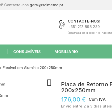
al! Contacte-nos
geral@solmemo.pt
CONTACTE-NOS!
+351 212 898 239
(chamada para rede fixa naciona
CONSUMÍVEIS
MOBILIÁRIO
o Flexível em Alumínio 200x250mm

Placa de Retorno 
200x250mm
176,00 €
Com IVA
Envio entre 2 a 3 dias úteis