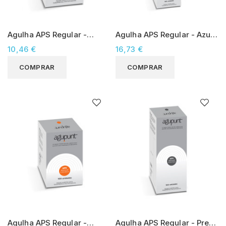
Agulha APS Regular -
Agulha APS Regular - Azul
Branca 0.30x40 (100
Claro 0.30x100 (100
10,46 €
16,73 €
unidades)
unidades)
COMPRAR
COMPRAR
Agulha APS Regular -
Agulha APS Regular - Preta