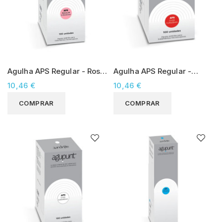
Agulha APS Regular - Rosa
Agulha APS Regular -
0.30x50 (100 unidades)
Vermelha 0.25x25 (100
10,46 €
10,46 €
unidades)
COMPRAR
COMPRAR