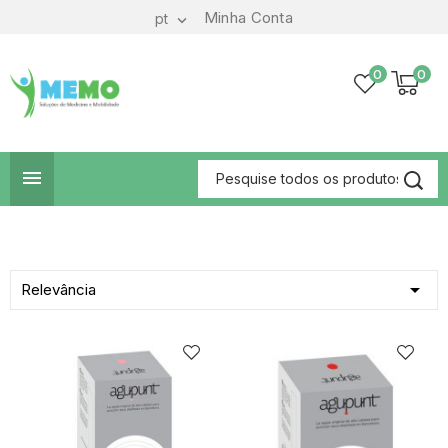
Minha Conta
pt

0
0


Relevância