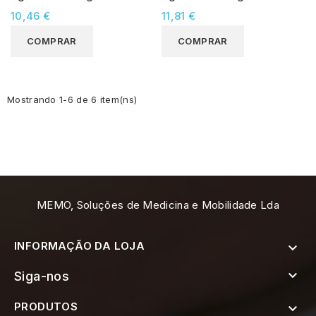
Laranja 0.30x30 (100
0.30x70 (100 unidades)
10,46 €
11,81 €
unidades)
COMPRAR
COMPRAR
Mostrando 1-6 de 6 item(ns)
MEMO, Soluções de Medicina e Mobilidade Lda
INFORMAÇÃO DA LOJA


Siga-nos
PRODUTOS
