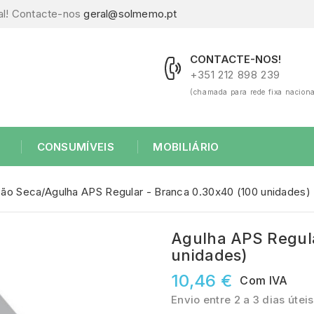
al! Contacte-nos
geral@solmemo.pt
CONTACTE-NOS!
+351 212 898 239
(chamada para rede fixa naciona
CONSUMÍVEIS
MOBILIÁRIO
ção Seca
Agulha APS Regular - Branca 0.30x40 (100 unidades)
Agulha APS Regula
unidades)
10,46 €
Com IVA
Envio entre 2 a 3 dias úteis