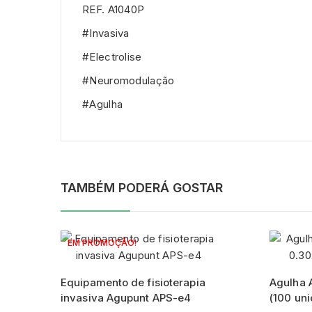
REF. A1040P
#Invasiva
#Electrolise
#Neuromodulação
#Agulha
TAMBÉM PODERÁ GOSTAR
EM PROMOÇÃO!
Equipamento de fisioterapia
Agulha 
invasiva Agupunt APS-e4
(100 un