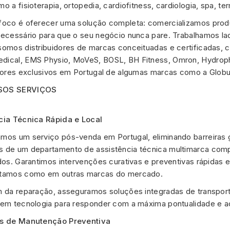
o a fisioterapia, ortopedia, cardiofitness, cardiologia, spa, t
foco é oferecer uma solução completa: comercializamos produ
necessário para que o seu negócio nunca pare. Trabalhamos lad
somos distribuidores de marcas conceituadas e certificadas, 
ical, EMS Physio, MoVeS, BOSL, BH Fitness, Omron, Hydroph
idores exclusivos em Portugal de algumas marcas como a Globus
SOS SERVIÇOS
cia Técnica Rápida e Local
mos um serviço pós-venda em Portugal, eliminando barreiras 
 de um departamento de assistência técnica multimarca compo
dos. Garantimos intervenções curativas e preventivas rápidas 
tamos como em outras marcas do mercado.
m da reparação, asseguramos soluções integradas de transport
 em tecnologia para responder com a máxima pontualidade e a
os de Manutenção Preventiva