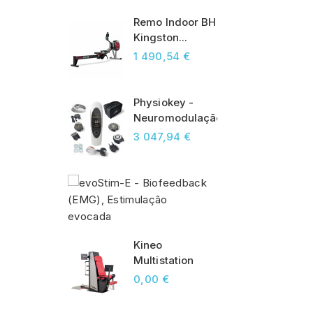
Remo Indoor BH
Kingston...
1 490,54 €
Physiokey -
Neuromodulação...
3 047,94 €
evoStim-E -
Biofeedback...
360,01 €
Kineo
Multistation
0,00 €