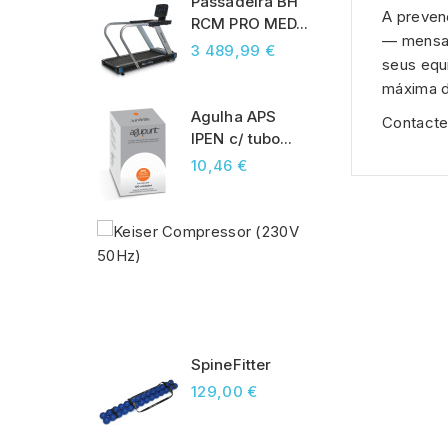
Passadeira BH
A preven
RCM PRO MED...
— mensai
3 489,99 €
seus equ
máxima du
Agulha APS
Contacte
IPEN c/ tubo...
10,46 €
Keiser
Compressor
(230V
50Hz)
2 509,20 €
SpineFitter
129,00 €