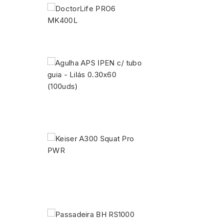
DoctorLife
PRO6
MK400L
2 583,00 €
Agulha
APS
IPEN
c/
tubo...
9,84 €
Keiser
A300
Squat
Pro
PWR
0,00 €
Passadeira