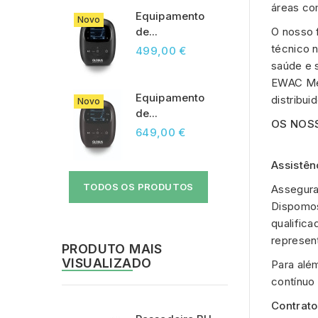
áreas com
Equipamento
Novo
de...
O nosso 
técnico 
499,00 €
saúde e 
EWAC Med
Equipamento
distribu
Novo
de...
OS NOS
649,00 €
Assistên
TODOS OS PRODUTOS
Assegura
Dispomos
qualifica
represen
PRODUTO MAIS
VISUALIZADO
Para alé
contínuo
Contrat