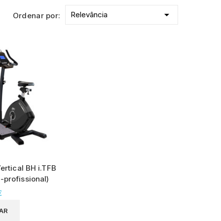

Relevância
Ordenar por:
Vertical BH i.TFB
profissional)
€
AR