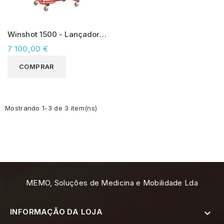
Winshot 1500 - Lançador
Bolas para Voleibol
7 100,00 €
COMPRAR
Mostrando 1-3 de 3 item(ns)
MEMO, Soluções de Medicina e Mobilidade Lda
INFORMAÇÃO DA LOJA
