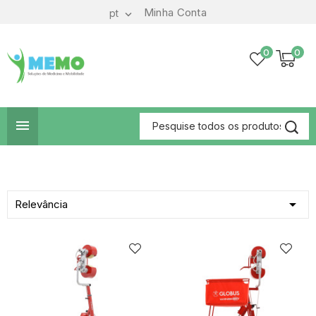
Minha Conta
pt

0
0


Relevância