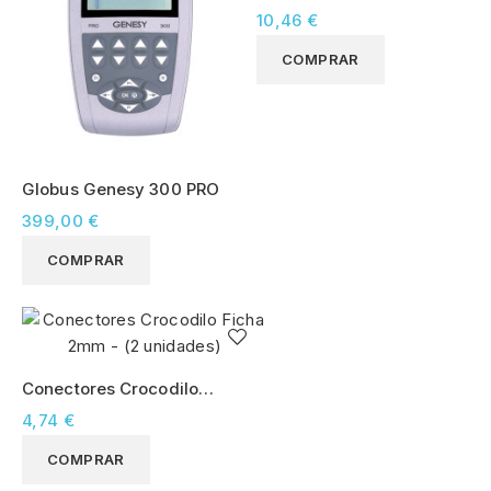
Rosa 0.30x50 (100
10,46 €
unidades)
COMPRAR
Globus Genesy 300 PRO
399,00 €
COMPRAR
Conectores Crocodilo
Ficha 2mm - (2 unidades)
4,74 €
COMPRAR