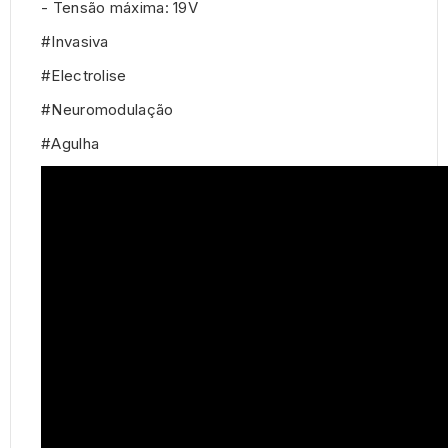
- Tensão máxima: 19V
#Invasiva
#Electrolise
#Neuromodulação
#Agulha