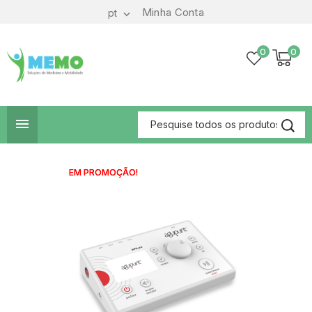
Minha Conta
pt

0
0

EM PROMOÇÃO!
EM PROMOÇÃO!