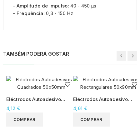
- Amplitude de impulso:
40 - 450 μs
- Frequência:
0,3 - 150 Hz
TAMBÉM PODERÁ GOSTAR
Eléctrodos Autoadesivos
Eléctrodos Autoadesivos
Quadrados 50x50mm
Rectangulares 50x90mm
4,12 €
4,61 €
COMPRAR
COMPRAR