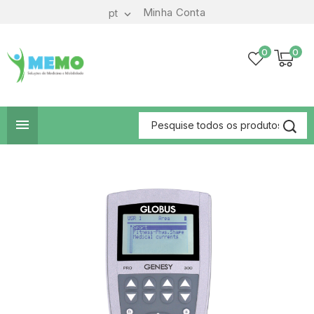
Minha Conta
pt

0
0
