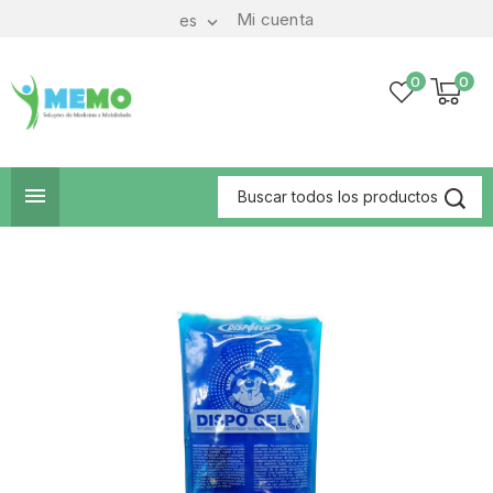
Mi cuenta
es

0
0
