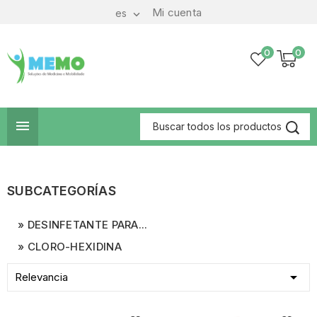
Mi cuenta
es

0
0

SUBCATEGORÍAS
DESINFETANTE PARA...
CLORO-HEXIDINA

Relevancia