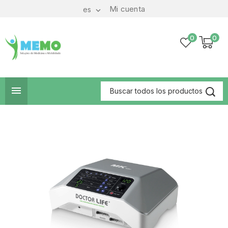
Mi cuenta
es

0
0
