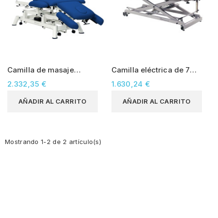
Camilla de masaje
Camilla eléctrica de 7
Mobercas eléctrica de 7
cuerpos Mobercas (CE-
2.332,35 €
1.630,24 €
cuerpos (CE-2150-ABRPC)
0157-ABR)
AÑADIR AL CARRITO
AÑADIR AL CARRITO
Mostrando 1-2 de 2 artículo(s)