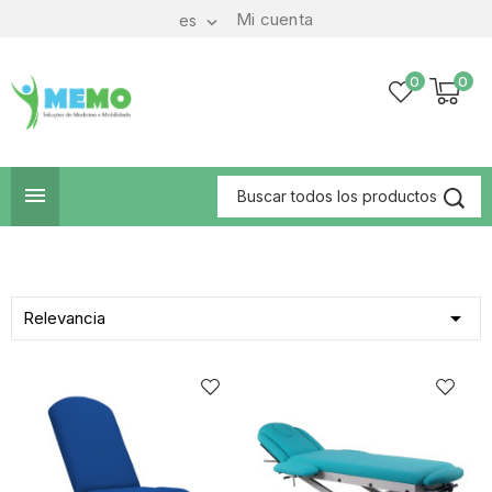
Mi cuenta
es

0
0


Relevancia