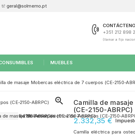
ti!
geral@solmemo.pt
CONTÁCTENO
+351 212 898 
(llamar a fijo nacio
CONSUMIBLES
MUEBLES
lla de masaje Mobercas eléctrica de 7 cuerpos (CE-2150-AB

Camilla de masaje
(CE-2150-ABRPC)
2.332,35 €
Impuest
Camilla eléctrica para oste