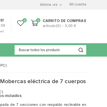
Mi cuenta
Idioma :
es

S!
0
0
CARRITO DE COMPRAS
239
artículo(0) - 0,00 €
nal)
RPC)
 Mobercas eléctrica de 7 cuerpos
os incluidos
opatía de 7 secciones con respaldo reclinable en