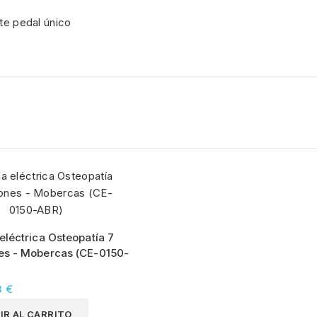
e pedal único
eléctrica Osteopatía 7
es - Mobercas (CE-0150-
3 €
IR AL CARRITO