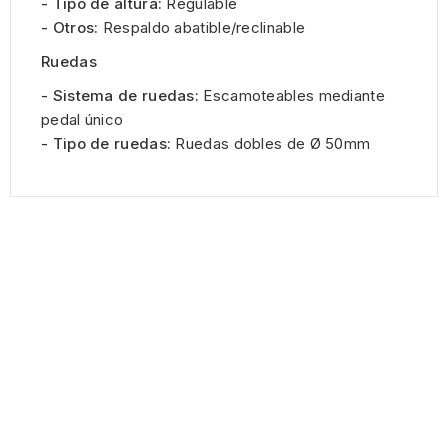
- Tipo de altura:
Regulable
- Otros:
Respaldo abatible/reclinable
Ruedas
- Sistema de ruedas:
Escamoteables mediante
pedal único
- Tipo de ruedas:
Ruedas dobles de Ø 50mm
INFORMACIÓN DE LA TIENDA


follow us
PRODUCTOS
