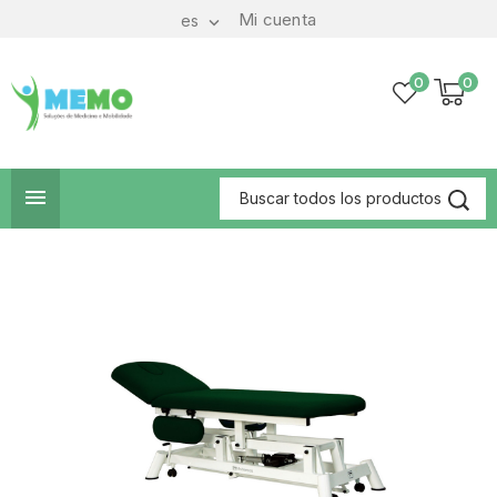
Mi cuenta
es

0
0
