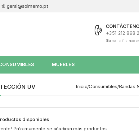
ti!
geral@solmemo.pt
CONTÁCTENO
+351 212 898 
(llamar a fijo nacio
CONSUMIBLES
MUEBLES
TECCIÓN UV
Inicio
Consumibles
Bandas 
roductos disponibles
atento! Próximamente se añadirán más productos.