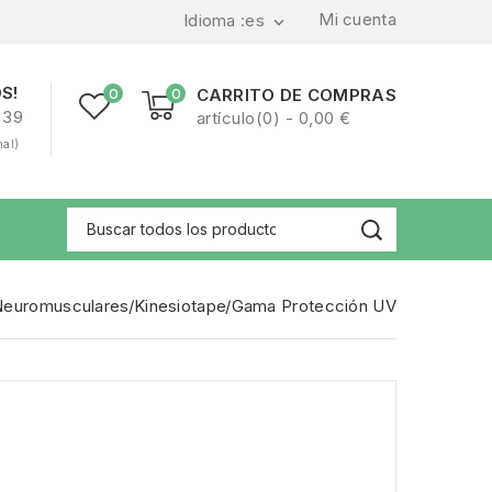
Mi cuenta
Idioma :
es

S!
0
0
CARRITO DE COMPRAS
239
artículo(0) - 0,00 €
nal)
Neuromusculares
Kinesiotape
Gama Protección UV