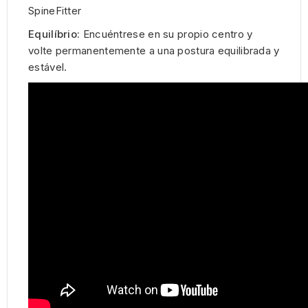
SpineFitter
Equilíbrio:
Encuéntrese en su propio centro y
volte permanentemente a una postura equilibrada y
estável.