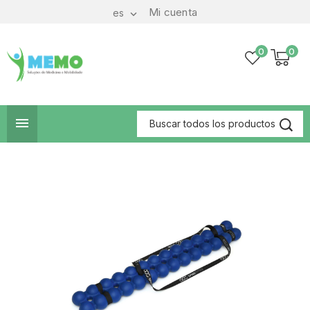
Mi cuenta
es

0
0
