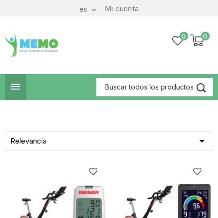
Mi cuenta
es

0
0


Relevancia