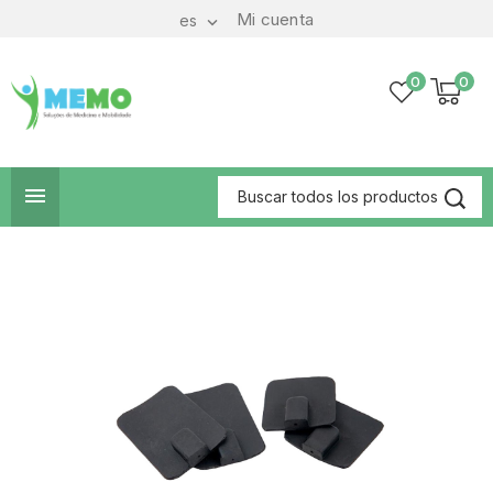
Mi cuenta
es

0
0
