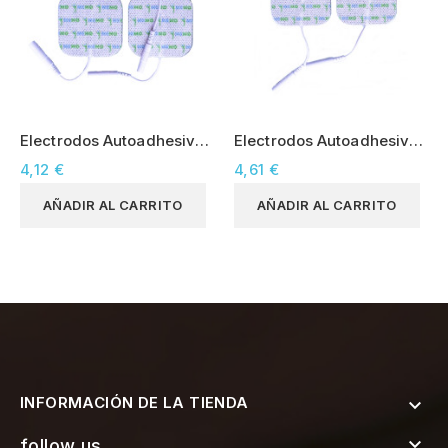
Electrodos Autoadhesivos
Electrodos Autoadhesivos
Cuadrados 50x50mm
Rectangulares 50x90mm
4,12 €
4,61 €
AÑADIR AL CARRITO
AÑADIR AL CARRITO
INFORMACIÓN DE LA TIENDA


follow us