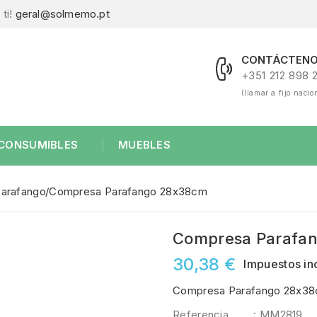
ti!
geral@solmemo.pt
CONTÁCTENO
+351 212 898 
(llamar a fijo nacio
CONSUMIBLES
MUEBLES
arafango
Compresa Parafango 28x38cm
Compresa Parafa
30,38 €
Impuestos in
Compresa Parafango 28x38cm
Referencia
: MM2819