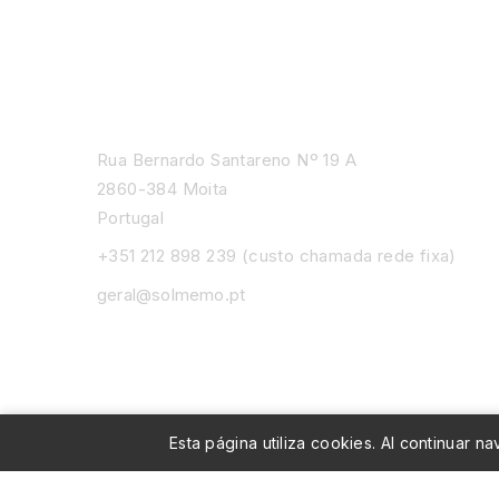
Rua Bernardo Santareno Nº 19 A
2860-384 Moita
Portugal
+351 212 898 239 (custo chamada rede fixa)
geral@solmemo.pt
Esta página utiliza cookies. Al continuar 