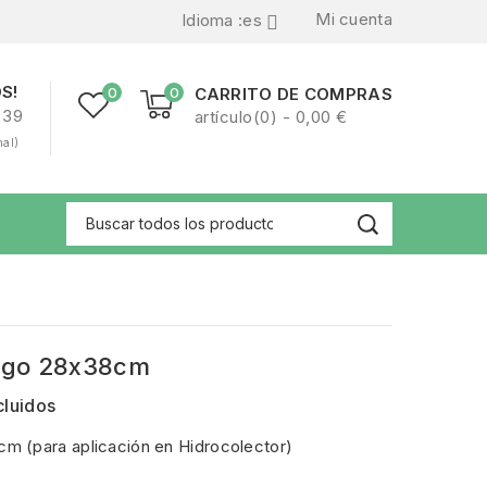
Mi cuenta
Idioma :
es

S!
0
0
CARRITO DE COMPRAS
239
artículo(0) - 0,00 €
nal)
ngo 28x38cm
cluidos
 (para aplicación en Hidrocolector)