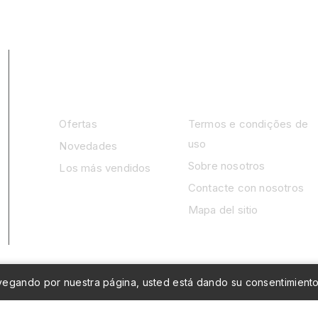
PRODUCTOS
NUESTRA EMPRESA
Ofertas
Termos e condições de
uso
Novedades
Sobre nosotros
Los más vendidos
Contacte con nosotros
Mapa del sitio
navegando por nuestra página, usted está dando su consentimient