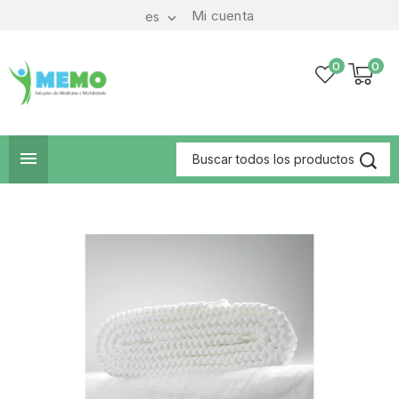
Mi cuenta
es

0
0
