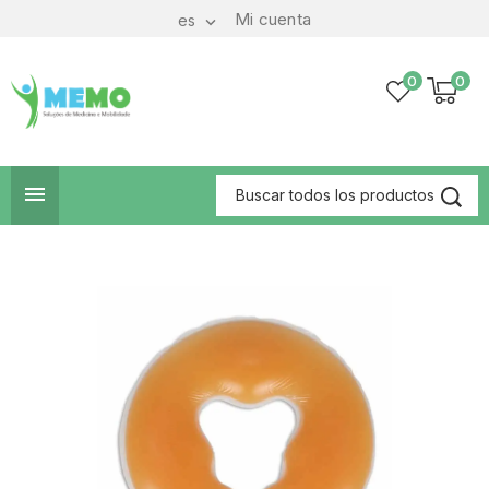
Mi cuenta
es

0
0
