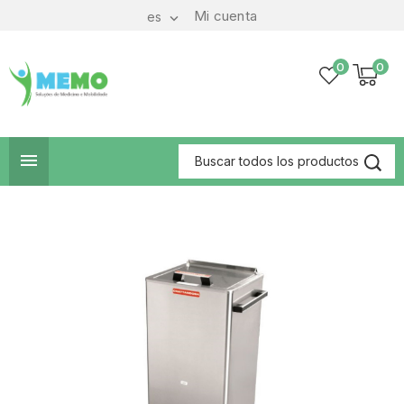
Mi cuenta
es

0
0
