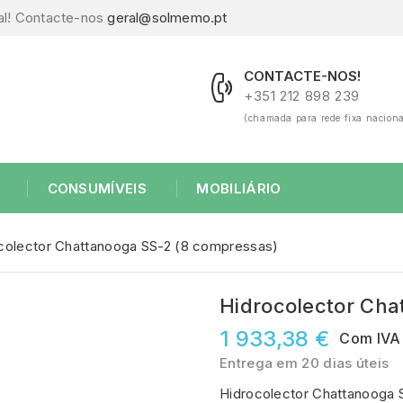
al! Contacte-nos
geral@solmemo.pt
CONTACTE-NOS!
+351 212 898 239
(chamada para rede fixa naciona
CONSUMÍVEIS
MOBILIÁRIO
colector Chattanooga SS-2 (8 compressas)
Hidrocolector Cha
1 933,38 €
Com IVA
Entrega em 20 dias úteis
Hidrocolector Chattanooga 