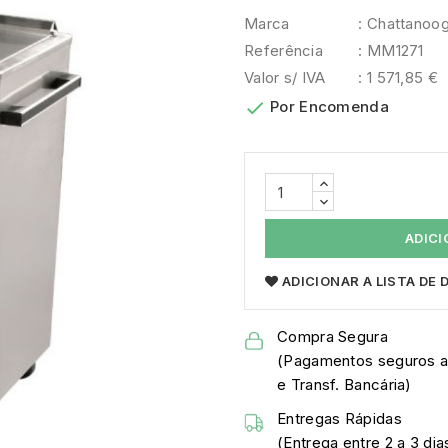
Marca
: Chattanoo
Referência
: MM1271
Valor s/ IVA
: 1 571,85 €

Por Encomenda
ADICI
ADICIONAR A LISTA DE
Compra Segura
(Pagamentos seguros a
e Transf. Bancária)
Entregas Rápidas
(Entrega entre 2 a 3 dia