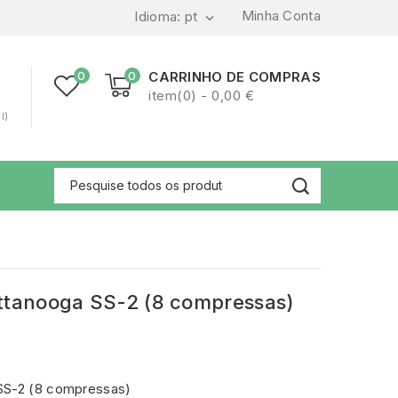
Minha Conta
Idioma:
pt

0
0
CARRINHO DE COMPRAS
item(0) - 0,00 €
l)
ttanooga SS-2 (8 compressas)
SS-2 (8 compressas)