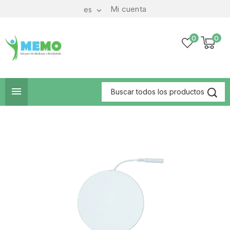
Mi cuenta
es

0
0
