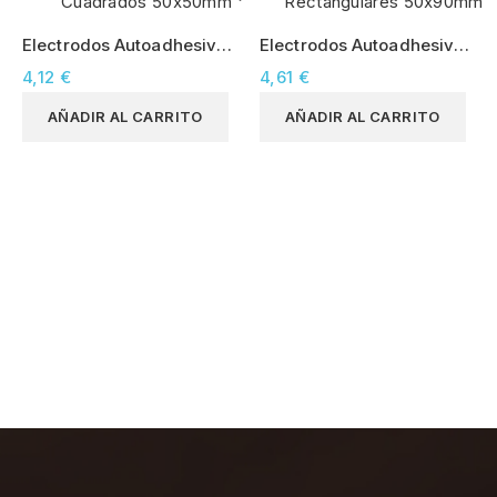
Electrodos Autoadhesivos
Electrodos Autoadhesivos
Cuadrados 50x50mm
Rectangulares 50x90mm
4,12 €
4,61 €
AÑADIR AL CARRITO
AÑADIR AL CARRITO