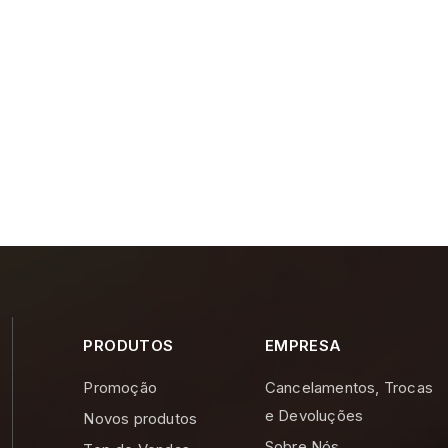
PRODUTOS
EMPRESA
Promoção
Cancelamentos, Trocas
e Devoluções
Novos produtos
Sobre Nós