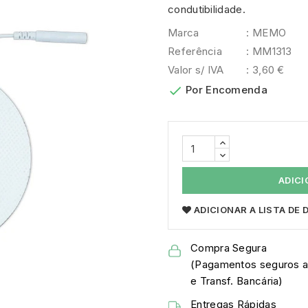
condutibilidade.
Marca
: MEMO
Referência
: MM1313
Valor s/ IVA
: 3,60 €

Por Encomenda
ADICI
ADICIONAR A LISTA DE
Compra Segura
(Pagamentos seguros a
e Transf. Bancária)
Entregas Rápidas