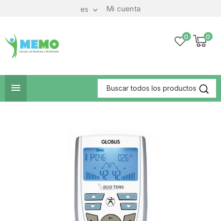
Mi cuenta
es

0
0
