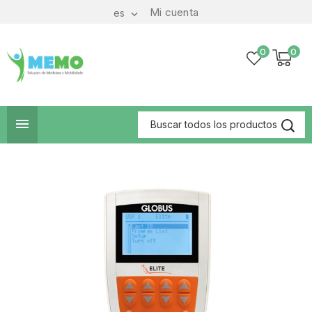
Mi cuenta
es

0
0
