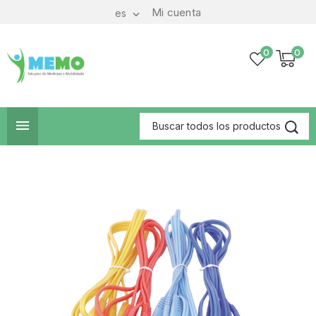
Mi cuenta
es

0
0
