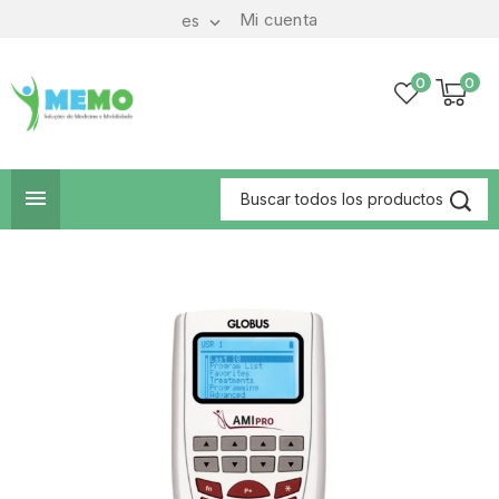
Mi cuenta
es

0
0
