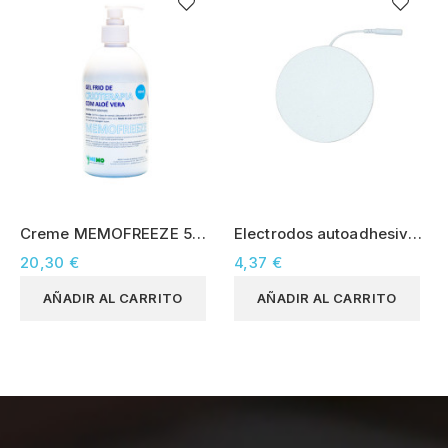
Creme MEMOFREEZE 500
Electrodos autoadhesivos
ml
redondos de 30 mm
20,30 €
4,37 €
AÑADIR AL CARRITO
AÑADIR AL CARRITO